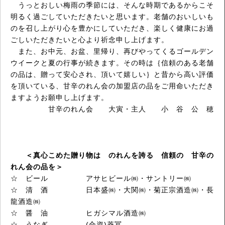
うっとおしい梅雨の季節には、そんな時期であるからこそ
明るく過ごしていただきたいと思います。老舗のおいしいも
のを召し上がり心を豊かにしていただき、楽しく健康にお過
ごしいただきたいと心より祈念申し上げます。
また、お中元、お盆、里帰り、再びやってくるゴールデン
ウイークと夏の行事が続きます。その時は｛信頼のある老舗
の品は、贈って安心され、頂いて嬉しい｝と昔から高い評価
を頂いている、甘辛のれん会の加盟店の品をご用命いただき
ますようお願申し上げます。
甘辛のれん会 大寅・主人 小 谷 公 穂
＜真心こめた贈り物は のれんを誇る 信頼の 甘辛の
れん会の品を＞
☆ ビール アサヒビール㈱・サントリー㈱
☆ 清 酒 日本盛㈱・大関㈱・菊正宗酒造㈱・長
龍酒造㈱
☆ 醤 油 ヒガシマル酒造㈱
☆ うなぎ (合資)菱冨