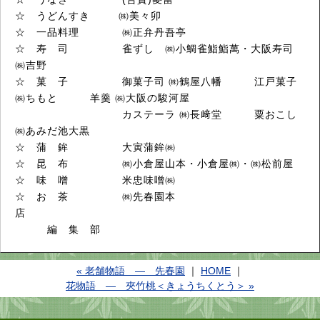
☆ うどんすき ㈱美々卯
☆ 一品料理 ㈱正弁丹吾亭
☆ 寿 司 雀ずし ㈱小鯛雀鮨鮨萬・大阪寿司
㈱吉野
☆ 菓 子 御菓子司 ㈱鶴屋八幡 江戸菓子
㈱ちもと 羊羹 ㈱大阪の駿河屋
カステーラ ㈱長﨑堂 粟おこし
㈱あみだ池大黒
☆ 蒲 鉾 大寅蒲鉾㈱
☆ 昆 布 ㈱小倉屋山本・小倉屋㈱・㈱松前屋
☆ 味 噌 米忠味噌㈱
☆ お 茶 ㈱先春園本
店
編 集 部
« 老舗物語 ― 先春園
｜
HOME
｜
花物語 ― 夾竹桃＜きょうちくとう＞ »