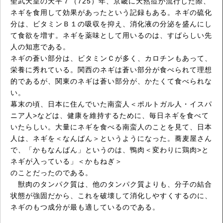
聖武天皇の天平７（725）年、京畿に天然痘が流行した際、
ネギを食用して効果があったという記録もある。ネギの硫化
分は、ビタミンＢ１の吸収を抑え、消化液の分泌を盛んにし
て食欲を増す。ネギを薬味として用いるのは、すばらしい先
人の知恵である。
ネギの蒼い部分は、ビタミンＣが多く、カロチンもあって、
栄養に秀れている。関西のネギは蒼い部分が食べられて理想
的であるが、関東のネギは蒼い部分が、かたくて食べられな
い。
幕末の頃、日本に住んでいた南蛮人＜ポルトガル人・イスパ
ニア人>などは、健康を維持するために、毎日ネギを食べて
いたらしい。大量にネギを食べる南蛮人のことを見て、日本
人は、ネギを＜なんばん＞というようになった。蕎麦屋さん
で、「かもなんばん」というのは、鴨肉＜変わりに鶏肉>と
ネギが入っている」＜かもねぎ＞
のことだったのである。
獣肉のタンパク質は、他のタンパク質よりも、分子の結合
状態が強固だから、これを破壊して消化しやすくするのに、
ネギのもつ成分が最も適しているのである。