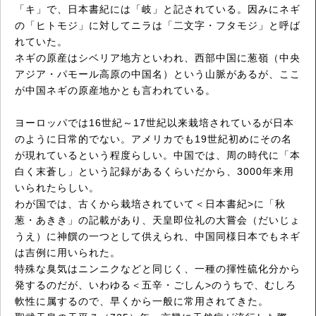
「キ」で、日本書紀には「岐」と記されている。因みにネギ
の「ヒトモジ」に対してニラは「二文字・フタモジ」と呼ば
れていた。
ネギの原産はシベリア地方といわれ、西部中国に葱嶺（中央
アジア・パモール高原の中国名）という山脈があるが、ここ
が中国ネギの原産地かとも言われている。
ヨーロッパでは16世紀～17世紀以来栽培されているが日本
のように日常的でない。アメリカでも19世紀初めにその名
が現れているという程度らしい。中国では、周の時代に「本
白く末蒼し」という記録があるくらいだから、3000年来用
いられたらしい。
わが国では、古くから栽培されていて＜日本書紀>に「秋
葱・あきき」の記載があり、天皇即位礼の大嘗会（だいじょ
うえ）に神饌の一つとして供えられ、中国同様日本でもネギ
は吉例に用いられた。
特殊な臭気はニンニクなどと同じく、一種の揮性硫化分から
発するのだが、いわゆる＜五辛・ごしん>のうちで、むしろ
軟性に属するので、早くから一般に常用されてきた。