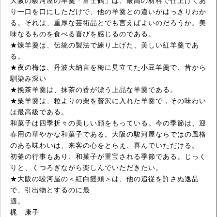
大阪の駿河屋の羊羹「富士鶴」は、最高の材料で仕上げてあ
り一口を口にしただけで、他の羊羹との違いがはっきりわか
る。それは、重厚な芸術品とでも言えばよいのだろうか。美
味なるものを食べる喜びを感じるのである。
★煉羊羹は、伝統の製法で練り上げた、美しい紅羊羹であ
る。
★夜の梅は、丹波大納言を梅に見立てた小豆羊羹で、昔から
馴染み深い
★挽茶羊羹は、抹茶の香が漂う上品な羊羹である。
★栗羊羹は、粒よりの栗を贅沢に入れた羊羹で，その味わい
は最高級である。
和菓子は四季折々の美しい顔をもっている。今の季節は、迎
春用の華やかな和菓子である。大阪の駿河屋ならではの風格
のある味わいは、来客の心をとらえ、喜んでいただける。
初釜の行事もあり、和菓子が重宝される季節である。じっく
りと、くつろぎながら楽しんでいただきたい。
★大阪の駿河屋の＜紅白饅頭＞は、他の追従を許さぬ逸品
で、引出物とするのに最
適
梶 康子