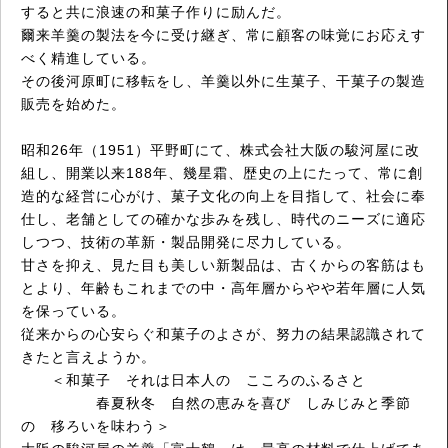
すると共に浪速の和菓子作りに励んだ。
爾来羊羹の製法を今に受け継ぎ、常に顧客の味覚にお応えす
べく精進している。
その後河原町に移転をし、羊羹以外に生菓子、干菓子の製造
販売を始めた。
昭和26年（1951）平野町にて、株式会社大阪の駿河屋に改
組し、開業以来188年、幾星霜、歴史の上にたって、常に創
造的な経営に心がけ、菓子文化の向上を目指して、社会に奉
仕し、老舗としての確かな歩みを残し、時代のニーズに適応
しつつ、技術の革新・製品開発に尽力している。
甘さを抑え、見た目も美しい新製品は、古くからの客筋はも
とより、年齢もこれまでの中・高年層からやや若年層に人気
を保っている。
従来からの心安らぐ和菓子のよさが、努力の結果認識されて
きたと言えようか。
＜和菓子 それは日本人の こころのふるさと
春夏秋冬 自然の恵みを喜び しみじみと季節
の 移ろいを味わう＞