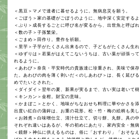
＜黒豆＞マメで達者に暮せるように。無病息災を願う。
＜ごぼう＞家の基礎がごぼうのように、地中深く安定する
＜ぶり＞成長するごとに呼び名が変るから、出世魚と呼ば
＜数の子＞子孫繁栄。
＜ごまめ＞田作り。豊作を祈願。
＜里芋＞子芋がたくさん出来るので、子どもがたくさん生
＜ゆずりは＞若葉がはえてこないうちは、古い葉が頑張っ
れるように。
＜あわび＞奈良・平安時代の貴族達に珍重され、美味で保
た。あわびの肉を薄く剥いだ＜のしあわび＞は、長く延び
めでたいとされた。
＜ダイダイ＞翌年の夏、新果が実るまで、古い実は老いて
＜キンカン＞金柑。財宝の意味。
＜かまぼこ＞とかく、地味がちなおせち料理に華やかさを
出度い紅白の蒲鉾は、お重の花形。松・竹・梅の絵柄も美
＜お雑煮＞白味噌仕立、清汁仕立て。切り餅、丸餅。具の
それぞれ違いはあるが、年の初めにあたり、家内安全・無
＜鏡餅＞神仏に供えるものは、俗に「おすわり」「おそな