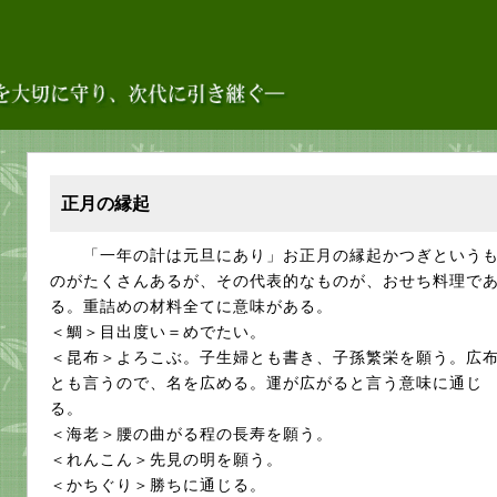
正月の縁起
「一年の計は元旦にあり」お正月の縁起かつぎという
のがたくさんあるが、その代表的なものが、おせち料理で
る。重詰めの材料全てに意味がある。
＜鯛＞目出度い＝めでたい。
＜昆布＞よろこぶ。子生婦とも書き、子孫繁栄を願う。広
とも言うので、名を広める。運が広がると言う意味に通じ
る。
＜海老＞腰の曲がる程の長寿を願う。
＜れんこん＞先見の明を願う。
＜かちぐり＞勝ちに通じる。