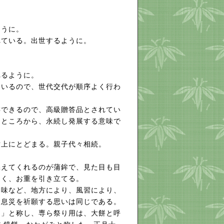
ように。
れている。出世するように。
れるように。
ているので、世代交代が順序よく行わ
存できるので、高級贈答品とされてい
るところから、永続し発展する意味で
樹上にとどまる。親子代々相続。
添えてくれるのが蒲鉾で、見た目も目
しく、お重を引き立てる。
中味など、地方により、風習により、
病息災を祈願する思いは同じである。
え」と称し、専ら祭り用は、大餅と呼