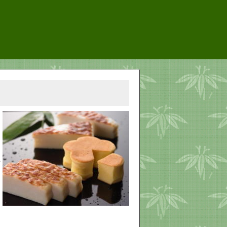
も
あ
布