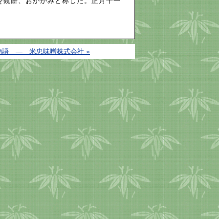
を鏡餅、おかがみと称した。正月十一
物語 ― 米忠味噌株式会社 »