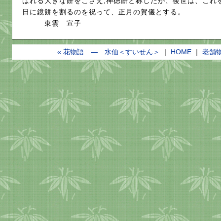
ばれる大きな餅をこさえ,神徳餅と称したが、後世は、これ
日に鏡餅を割るのを祝って、正月の賀儀とする。
東雲 宣子
« 花物語 ― 水仙＜すいせん＞
｜
HOME
｜
老舗