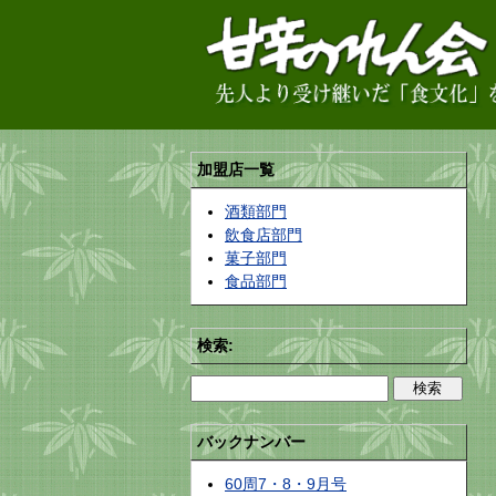
加盟店一覧
酒類部門
飲食店部門
菓子部門
食品部門
検索:
バックナンバー
60周7・8・9月号