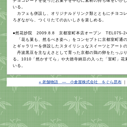
チヨコレートを使ったお菓子を中心に素材の持ち味をいか
いる。
カフェも併設し、オリジナルドリンク類とともにチヨコレ
ろぎながら、つくりたてのおいしさを楽しめる
●然花抄院 2009.8.8 京都室町本店オープン TEL075-24
「花も菓も、然るべき姿へ」をコンセプトに京都室町通の
とギャラリーを併設したスタイリシュなスイーツとアート
丹波黒豆を主なえさとして育った京都の鶏の卵をたっぷり
る。1010「然かすてら」や大徳寺納豆の入った「室町」
いる。
« 老舗物語 ― 小倉屋株式会社 をぐら昆布
｜