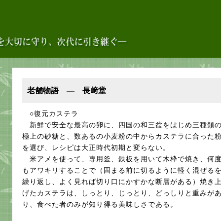
老舗物語 ― 長﨑堂
○復元カステラ
新鮮で安全な最高の卵に、四国の和三盆をはじめ三種類
極上の砂糖と、数あるの小麦粉の中からカステラに合った
を選び、レシピは大正時代初期と変らない。
米アメを使って、専用釜、鉄板を用いて木枠で焼き、何
もアワキリすることで（固まる前に切るように軽く混ぜる
繰り返し、よく見れば切り口にかすかな断層がある）焼き
げたカステラは、しっとり、じっとり、どっしりと重みが
り、食べた者のみが知り得る美味しさである。