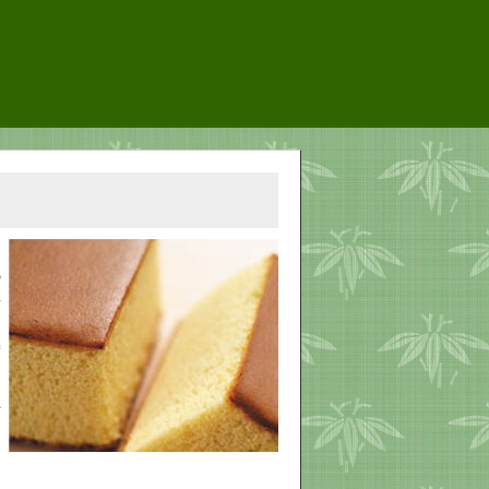
の
粉
度
を
上
あ