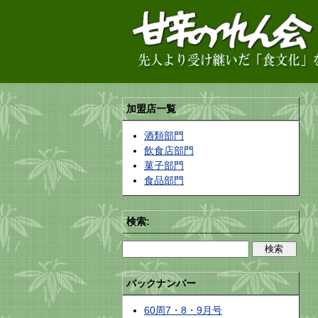
加盟店一覧
酒類部門
飲食店部門
菓子部門
食品部門
検索:
バックナンバー
60周7・8・9月号