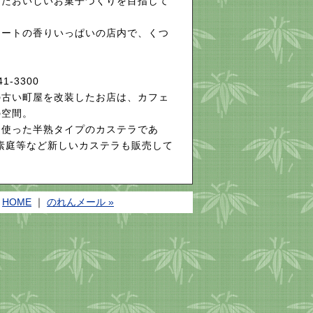
したおいしいお菓子づくりを目指して
ートの香りいっぱいの店内で、くつ
。
1-3300
古い町屋を改装したお店は、カフェ
の空間。
使った半熟タイプのカステラであ
花素庭等など新しいカステラも販売して
HOME
｜
のれんメール »