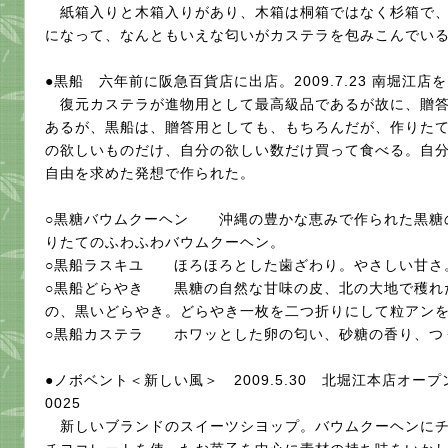
紙箱入りと木箱入りがあり、木箱は桐箱ではなく杉箱で、
になって、なんともいえな匂いがカステラを包みこんでい
●黒船 六年前に阪急百貨店に出店。2009.7.23 南堀江店をオー
復元カステラが進物用として最高級品であるが故に、贈答
あるが、黒船は、贈答用としても、もちろんだが、作りた
の欲しいものだけ、自分の欲しい数だけ買って食べる。自
自由を求めた発想で作られた。
○黒糖バウムクーヘン 沖縄の豊かな恵みで作られた黒糖
りたてのふわふわバウムクーヘン。
○黒船ラスキユ ほろほろとした歯ざわり。やさしい甘さ
○黒船どらやき 黒糖の自然な甘味の皮、北の大地で穫れ
の、黒いどらやき。どらやき一枚を二つ折りにして粒アン
○黒船カステラ ホワッとした卵の匂い、砂糖の香り、つ
●ノボベント＜新しい風＞ 2009.5.30 北堀江本店オープン。
0025
新しいブランドのスイーツシヨップ。バウムクーヘンにチ